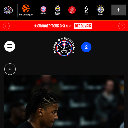
Soldes d’été⚡
Explorer