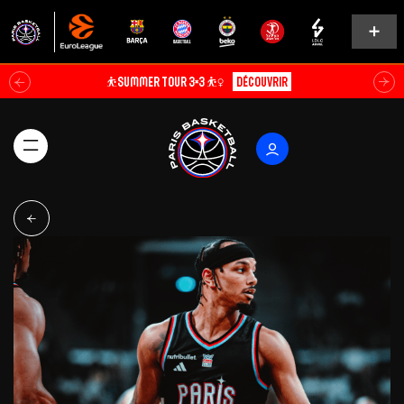
⛹️SUMMER TOUR 3×3 ⛹️‍♀️
Découvrir