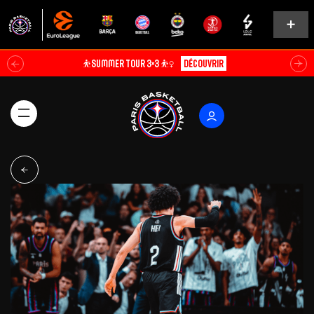
⛹️SUMMER TOUR 3×3 ⛹️‍♀️
Découvrir