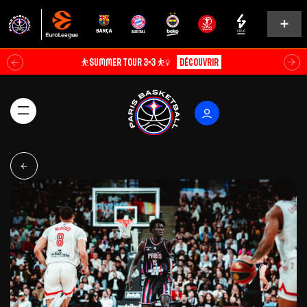
⛹️SUMMER TOUR 3×3 ⛹️‍♀️
Découvrir