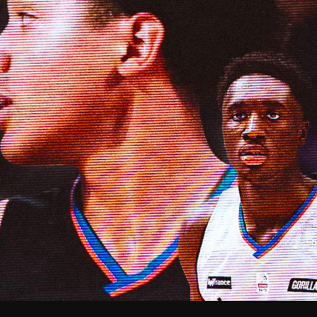
V
pitalités
Adidas Arena
Accès et informations
Arena Tour
D
Événements et séminaires
Entertainment
FAQ