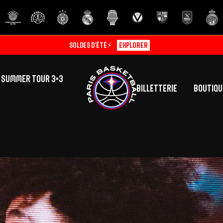
Soldes d’été⚡
Explorer
SUMMER TOUR 3×3
Billetterie
Boutiqu
lic
tés
inine
Centre de Formation
Présentation
A
La vie au centre
H
Effectif
Camps
P