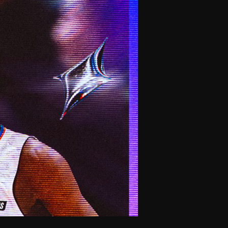
olontaires
ON RECRUTE
Contact
Partenaires
Nos partenaires
evenir partenaire
Business Club