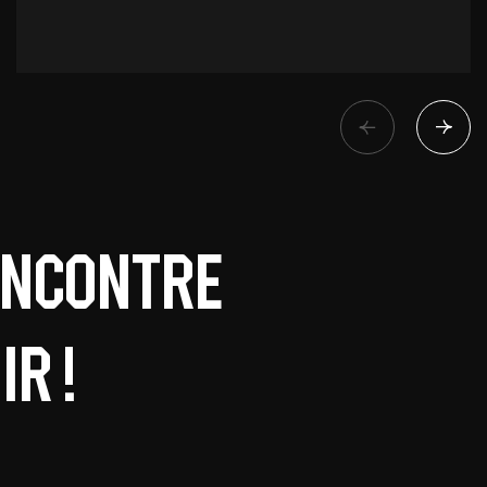
encontre
r !