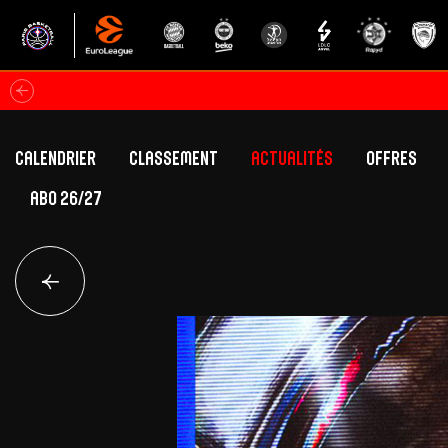
Calendrier
Classement
Actualités
Offres
ABO 26/27
Classement Betclic Elite
Offres Grand Pub
Classement EuroLeague
Offres Hospitali
Équipe Première
Section fém
Calendrier
Présentation
Effectif
Effectif
Classement Betclic Elite
Classement EuroLeague