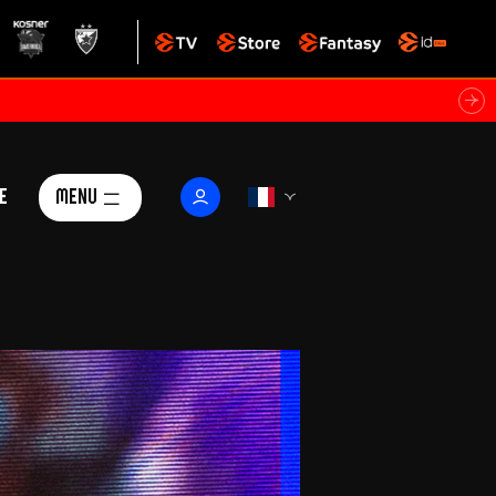
e
Menu
Le Club
ctualités
istoire
Foundation
arisii