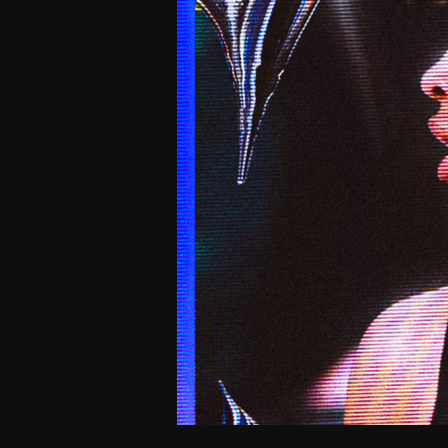
Offres Grand Public
Offres Hos
Abonnement 26/27
Courtside Club
CSE & Collectivités
Central House
Clubs & Associations
Suites
Étudiants & Écoles
FAQ
FAQ