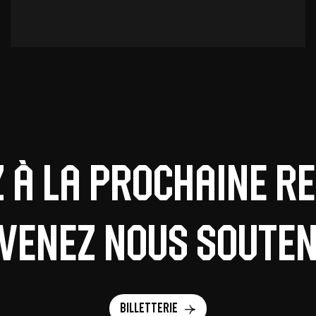
z à la prochaine r
 venez nous souteni
Billetterie