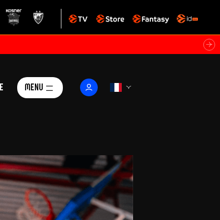
e
Menu
Le Club
ctualités
istoire
Foundation
arisii