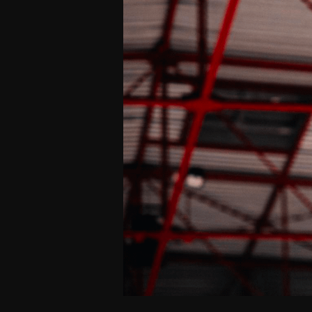
Offres Grand Public
Offres Hos
Abonnement 26/27
Courtside Club
CSE & Collectivités
Central House
Clubs & Associations
Suites
Étudiants & Écoles
FAQ
FAQ