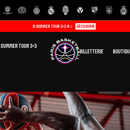
⛹️SUMMER TOUR 3×3 ⛹️‍♀️
Découvrir
SUMMER TOUR 3×3
Billetterie
Boutiqu
lic
tés
inine
Centre de Formation
Présentation
A
La vie au centre
H
Effectif
Camps
P