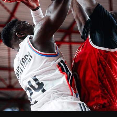
V
pitalités
Adidas Arena
Accès et informations
Arena Tour
D
Événements et séminaires
Entertainment
FAQ