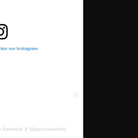
tion sur Instagram
s Basketball 🏀 (@parisbasketball)