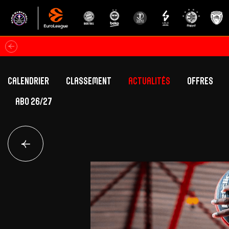
Calendrier
Classement
Actualités
Offres
ABO 26/27
Classement Betclic Elite
Offres Grand Pub
Classement EuroLeague
Offres Hospitali
Équipe Première
Section fém
Calendrier
Présentation
Effectif
Effectif
Classement Betclic Elite
Classement EuroLeague