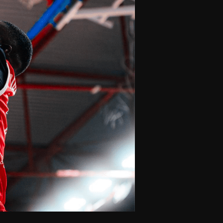
olontaires
ON RECRUTE
Contact
Partenaires
Nos partenaires
evenir partenaire
Business Club