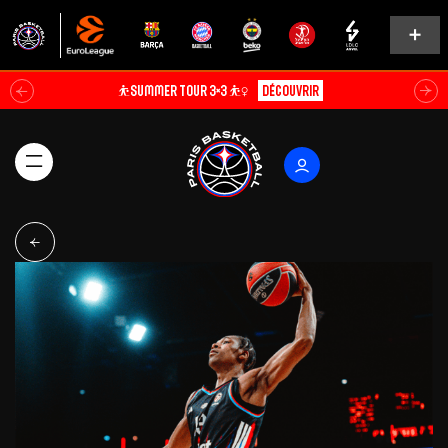
⛹️SUMMER TOUR 3×3 ⛹️‍♀️
Découvrir