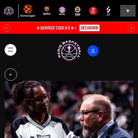
⛹️SUMMER TOUR 3×3 ⛹️‍♀️
Découvrir