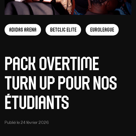
adidas arena
Betclic Elite
EuroLeague
Pack Overtime
Turn Up pour nos
étudiants
Publié le 24 février 2026