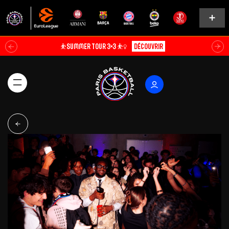
⛹️SUMMER TOUR 3×3 ⛹️‍♀️
Découvrir