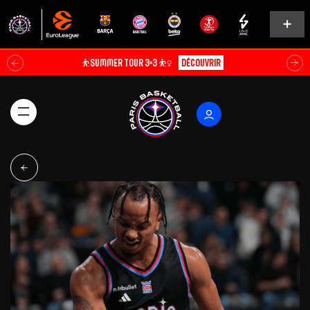
⛹️SUMMER TOUR 3×3 ⛹️‍♀️
Découvrir