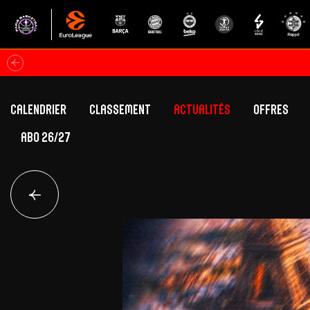
Calendrier
Classement
Actualités
Offres
ABO 26/27
Classement Betclic Elite
Offres Grand Pub
Classement EuroLeague
Offres Hospitali
Équipe Première
Section fém
Calendrier
Présentation
Effectif
Effectif
Classement Betclic Elite
Classement EuroLeague