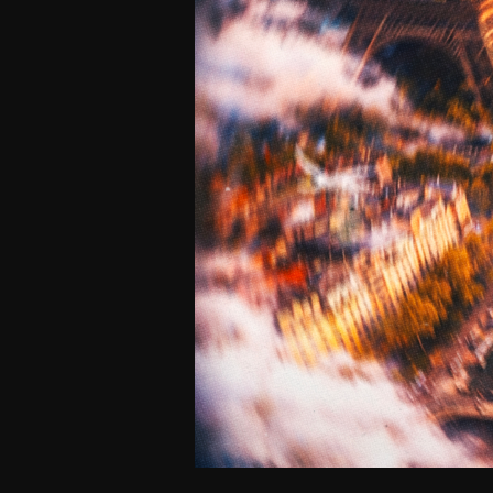
Offres Grand Public
Offres Hos
Abonnement 26/27
Courtside Club
CSE & Collectivités
Central House
Clubs & Associations
Suites
Étudiants & Écoles
FAQ
FAQ