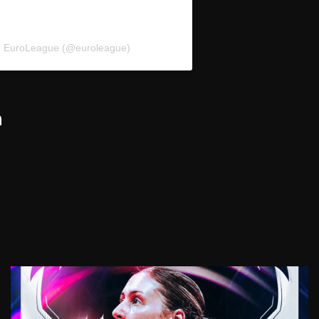
ar EuroLeague (@euroleague)