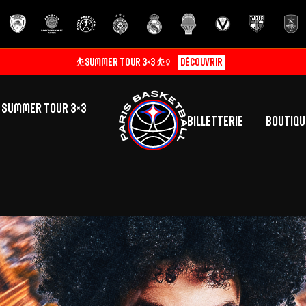
⛹️SUMMER TOUR 3×3 ⛹️‍♀️
Découvrir
SUMMER TOUR 3×3
Billetterie
Boutiqu
lic
tés
inine
Centre de Formation
Présentation
A
La vie au centre
H
Effectif
Camps
P