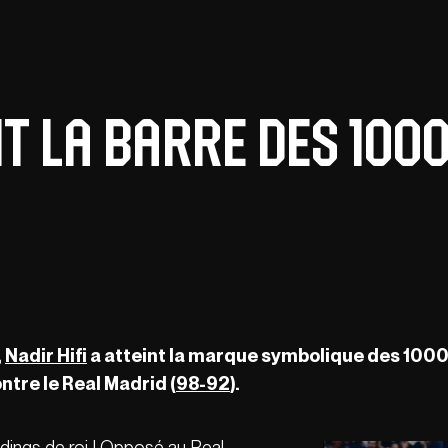
it la barre des 100
,
Nadir Hifi
a atteint la marque symbolique des 1000
ontre le Real Madrid
(
98-92
)
.
ndings de roi ! Opposé au Real