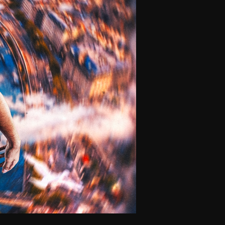
olontaires
ON RECRUTE
Contact
Partenaires
Nos partenaires
evenir partenaire
Business Club