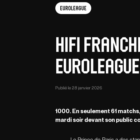
EuroLeague
Hifi franch
EuroLeague
Publié le 28 janvier 2026
1000. En seulement 61 matchs
mardi soir devant son public c
Le Prince de Paris a des sta