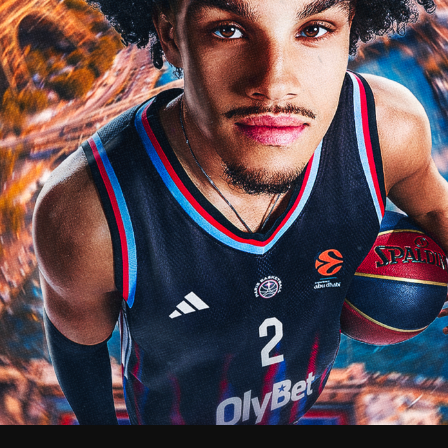
V
pitalités
Adidas Arena
Accès et informations
Arena Tour
D
Événements et séminaires
Entertainment
FAQ