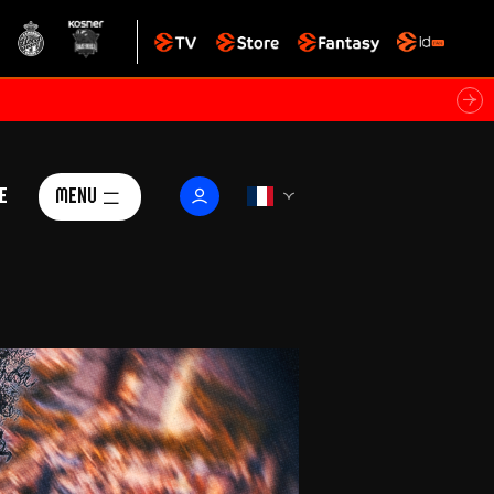
e
Menu
Le Club
ctualités
istoire
Foundation
arisii