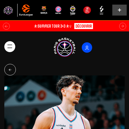
⛹️SUMMER TOUR 3×3 ⛹️‍♀️
Découvrir