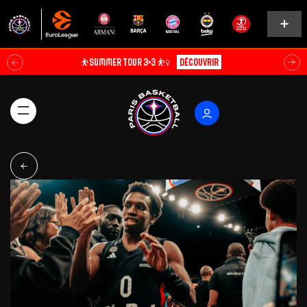
⛹️SUMMER TOUR 3×3 ⛹️‍♀️
Découvrir