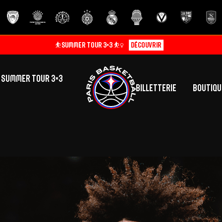
⛹️SUMMER TOUR 3×3 ⛹️‍♀️
Découvrir
SUMMER TOUR 3×3
Billetterie
Boutiqu
lic
tés
inine
Centre de Formation
Présentation
A
La vie au centre
H
Effectif
Camps
P