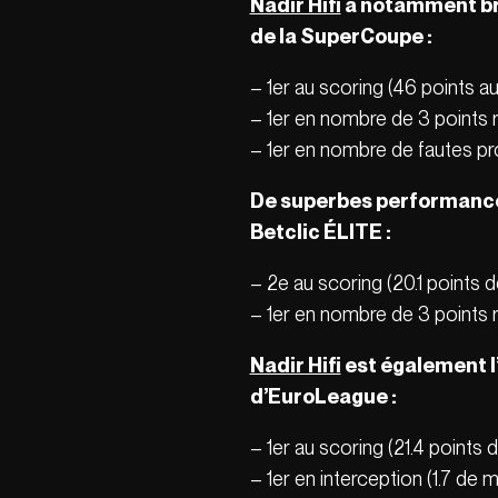
Nadir Hifi
a notamment bril
de la SuperCoupe :
– 1er au scoring (46 points au
– 1er en nombre de 3 points ré
– 1er en nombre de fautes pr
De superbes performance
Betclic ÉLITE :
– 2e au scoring (20.1 points
– 1er en nombre de 3 points 
Nadir Hifi
est également l
d’EuroLeague :
– 1er au scoring (21.4 points
– 1er en interception (1.7 de