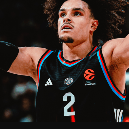
V
pitalités
Adidas Arena
Accès et informations
Arena Tour
D
Événements et séminaires
Entertainment
FAQ