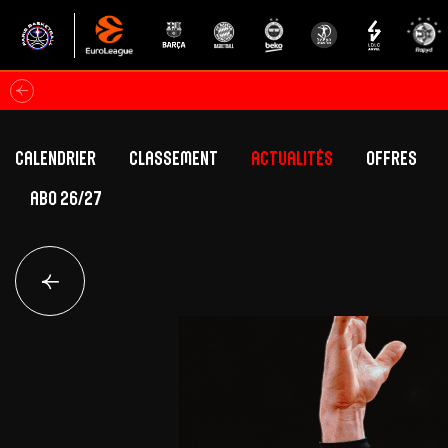
Calendrier
Classement
Actualités
Offres
ABO 26/27
Classement Betclic Elite
Offres Grand Pub
Classement EuroLeague
Offres Hospitali
Équipe Première
Section fém
Calendrier
Présentation
Effectif
Effectif
Classement Betclic Elite
Classement EuroLeague