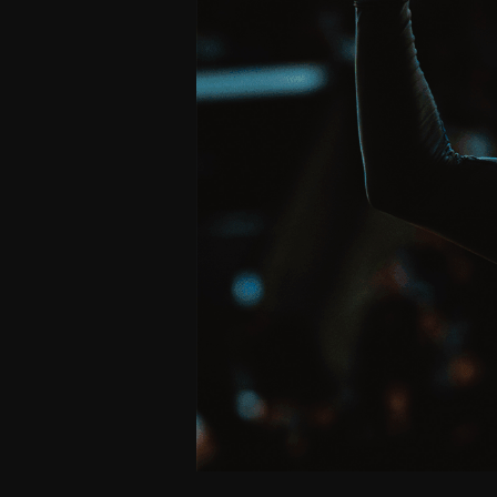
Offres Grand Public
Offres Hos
Abonnement 26/27
Courtside Club
CSE & Collectivités
Central House
Clubs & Associations
Suites
Étudiants & Écoles
FAQ
FAQ