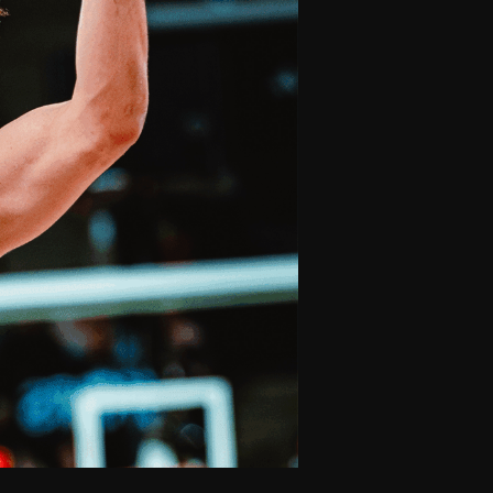
olontaires
ON RECRUTE
Contact
Partenaires
Nos partenaires
evenir partenaire
Business Club