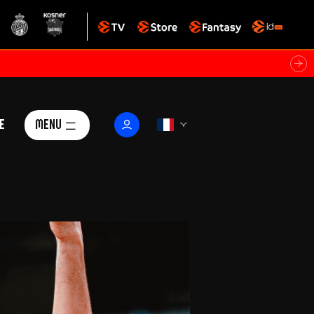
e
Menu
Le Club
ctualités
istoire
Foundation
arisii