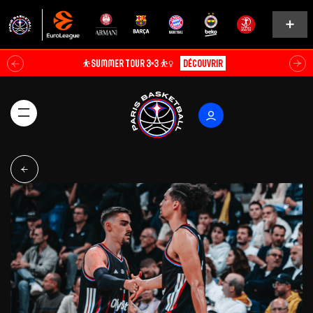
⛹️SUMMER TOUR 3×3 ⛹️‍♀️
Découvrir