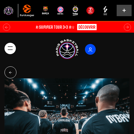
⛹️SUMMER TOUR 3×3 ⛹️‍♀️
Découvrir