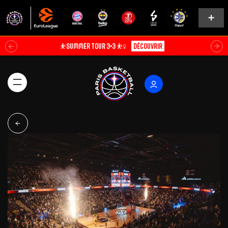
⛹️SUMMER TOUR 3×3 ⛹️‍♀️
Découvrir