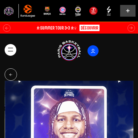
⛹️SUMMER TOUR 3×3 ⛹️‍♀️
Découvrir