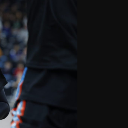
olontaires
ON RECRUTE
Contact
Partenaires
Nos partenaires
evenir partenaire
Business Club