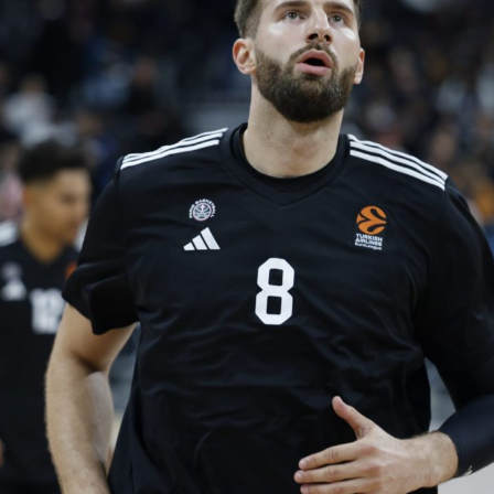
V
pitalités
Adidas Arena
Accès et informations
Arena Tour
D
Événements et séminaires
Entertainment
FAQ