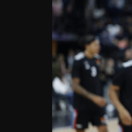
Offres Grand Public
Offres Hos
Abonnement 26/27
Courtside Club
CSE & Collectivités
Central House
Clubs & Associations
Suites
Étudiants & Écoles
FAQ
FAQ