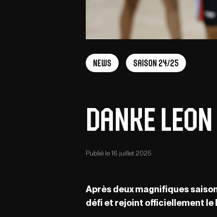
News
Saison 24/25
Danke Leon
Publié le 16 juillet 2025
Après deux magnifiques saisons
défi et rejoint officiellement l