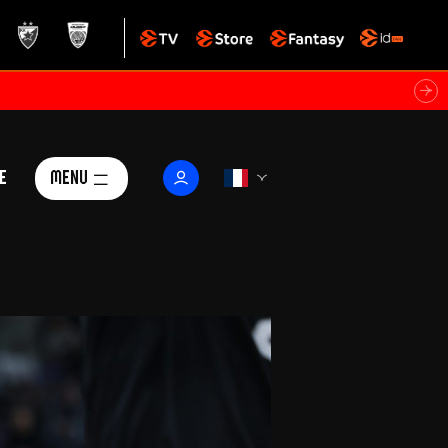
e
Menu
Le Club
ctualités
istoire
Foundation
arisii