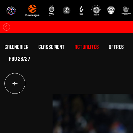
Calendrier
Classement
Actualités
Offres
ABO 26/27
Classement Betclic Elite
Offres Grand Pub
Classement EuroLeague
Offres Hospitali
Équipe Première
Section fém
Calendrier
Présentation
Effectif
Effectif
Classement Betclic Elite
Classement EuroLeague