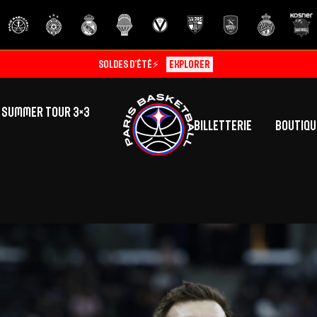
Soldes d’été⚡
Explorer
SUMMER TOUR 3×3
Billetterie
Boutiqu
lic
tés
inine
Centre de Formation
Présentation
A
La vie au centre
H
Effectif
Camps
P