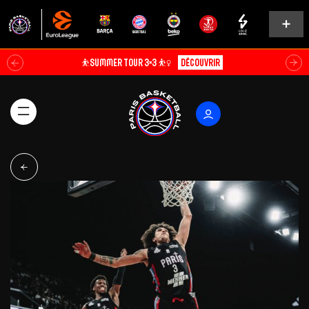
⛹️SUMMER TOUR 3×3 ⛹️‍♀️
Découvrir