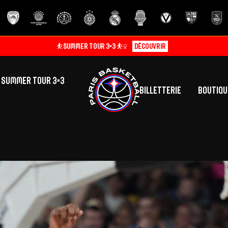
⛹️SUMMER TOUR 3×3 ⛹️‍♀️
Découvrir
SUMMER TOUR 3×3
Billetterie
Boutiqu
lic
tés
inine
Centre de Formation
Présentation
A
La vie au centre
H
Effectif
Camps
P