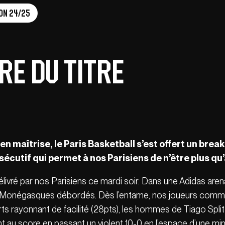
on 24/25
re du titre
n maîtrise, le Paris Basketball s’est offert un bre
cutif qui permet à nos Parisiens de n’être plus qu’à
é par nos Parisiens ce mardi soir. Dans une Adidas arena e
 Monégasques débordés. Dès l’entame, nos joueurs commen
rts rayonnant de facilité (28pts), les hommes de Tiago Spli
au score en passant un violent 10-0 en l’espace d’une min