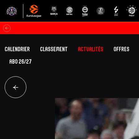
Calendrier
Classement
Actualités
Offres
ABO 26/27
Classement Betclic Elite
Offres Grand Pub
Classement EuroLeague
Offres Hospitali
Équipe Première
Section fém
Calendrier
Présentation
Effectif
Effectif
Classement Betclic Elite
Classement EuroLeague