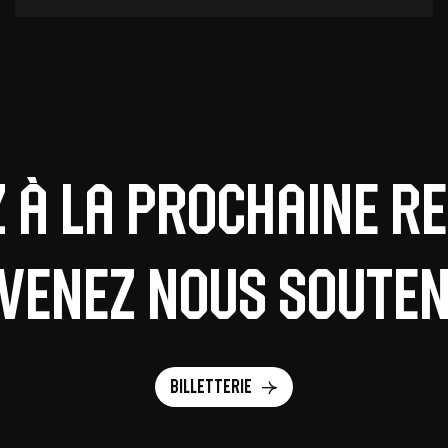
z à la prochaine r
 venez nous souteni
Billetterie