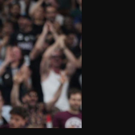
olontaires
ON RECRUTE
Contact
Partenaires
Nos partenaires
evenir partenaire
Business Club