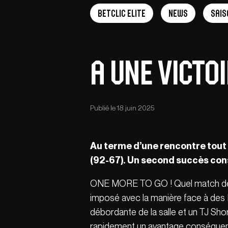
Betclic Elite
News
Sais
A une victoi
Publié le 18 juin 2025
Au terme d’une rencontre tout e
(92-67). Un second succès consé
ONE MORE TO GO ! Quel match délivr
imposé avec la manière face à des
débordante de la salle et un TJ Sho
rapidement un avantage conséquent 