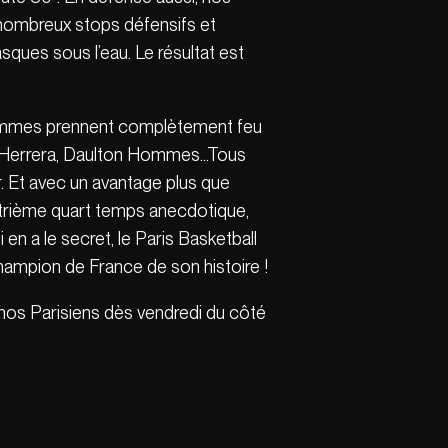
e nombreux stops défensifs et
ques sous l’eau. Le résultat est
s hommes prennent complètement feu
ian Herrera, Daulton Hommes…Tous
ir. Et avec un avantage plus que
quatrième quart temps anecdotique,
en a le secret, le Paris Basketball
champion de France de son histoire !
r nos Parisiens dès vendredi du côté