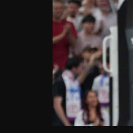
Offres Grand Public
Offres Hos
Abonnement 26/27
Courtside Club
CSE & Collectivités
Central House
Clubs & Associations
Suites
Étudiants & Écoles
FAQ
FAQ