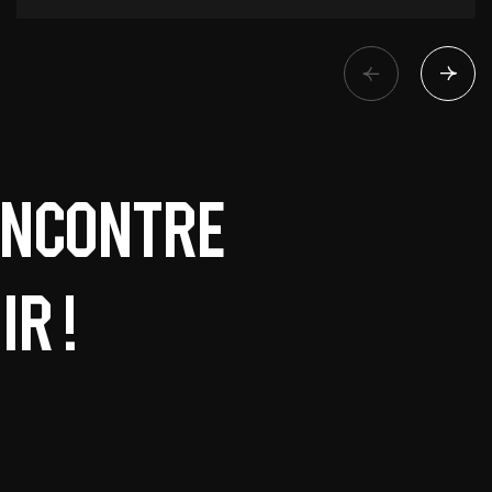
encontre
r !