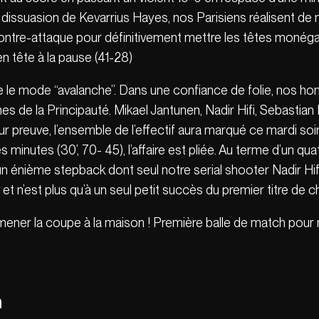
a dissuasion de Kevarrius Hayes, nos Parisiens réalisent d
ontre-attaque pour définitivement mettre les têtes monégas
n tête à la pause (41-28)
tive le mode “avalanche”. Dans une confiance de folie, no
mes de la Principauté. Mikael Jantunen, Nadir Hifi, Sebast
Pour preuve, l’ensemble de l’effectif aura marqué ce mardi so
 minutes (30’, 70- 45), l’affaire est pliée. Au terme d’un 
 énième stepback dont seul notre serial shooter Nadir Hifi 
et n’est plus qu’à un seul petit succès du premier titre de 
 ramener la coupe à la maison ! Première balle de match pou