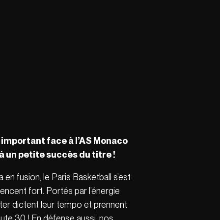
ak important face à l’AS Monaco
 un petite succès du titre !
n fusion, le Paris Basketball s’est
cent fort. Portés par l’énergie
tter dictent leur tempo et prennent
ute 30 ! En défense aussi, nos