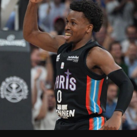
V
pitalités
Adidas Arena
Accès et informations
Arena Tour
D
Événements et séminaires
Entertainment
FAQ