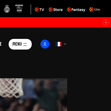
e
Menu
Le Club
ctualités
istoire
Foundation
arisii