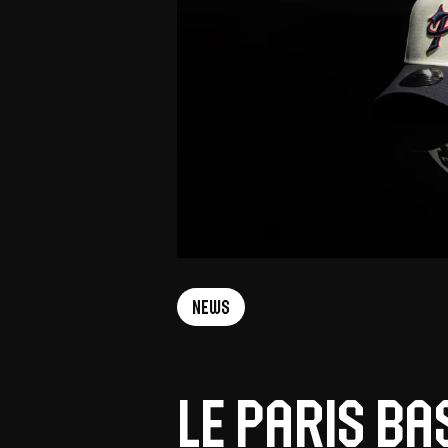
Offres Grand Public
Offres Hos
Abonnement 26/27
Courtside Club
CSE & Collectivités
Central House
Clubs & Associations
Suites
Étudiants & Écoles
FAQ
News
FAQ
Le Paris Ba