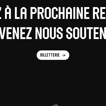
z à la prochaine r
 venez nous souteni
Billetterie