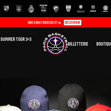
ABO EARLY BIRD 26/27🔥
Découvrir
SUMMER TOUR 3×3
Billetterie
Boutiqu
lic
tés
inine
Centre de Formation
Présentation
A
La vie au centre
H
Effectif
Camps
P