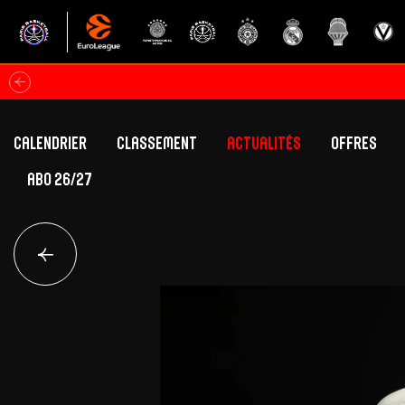
Calendrier
Classement
Actualités
Offres
ABO 26/27
Classement Betclic Elite
Offres Grand Pub
Classement EuroLeague
Offres Hospitali
Équipe Première
Section fém
Calendrier
Présentation
Effectif
Effectif
Classement Betclic Elite
Classement EuroLeague