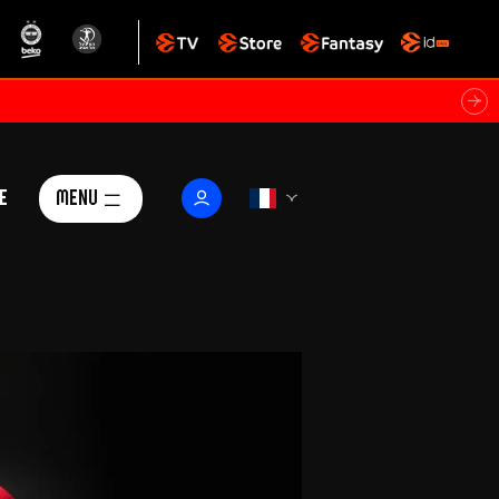
e
Menu
Le Club
ctualités
istoire
Foundation
arisii