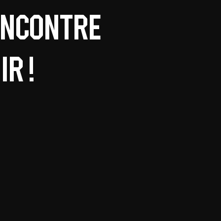
encontre
r !