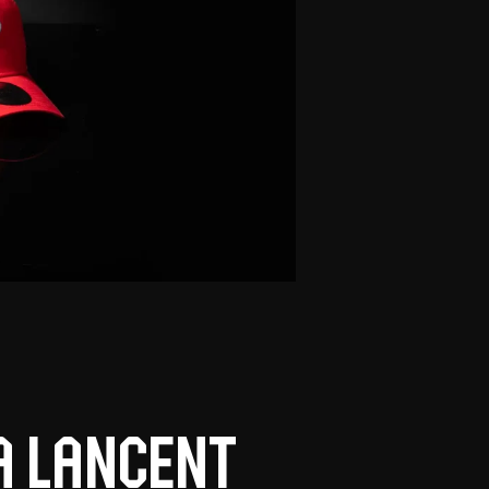
olontaires
ON RECRUTE
Contact
Partenaires
Nos partenaires
evenir partenaire
Business Club
a lancent