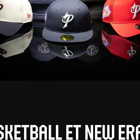
V
pitalités
Adidas Arena
Accès et informations
Arena Tour
D
Événements et séminaires
Entertainment
FAQ
sketball et New Er