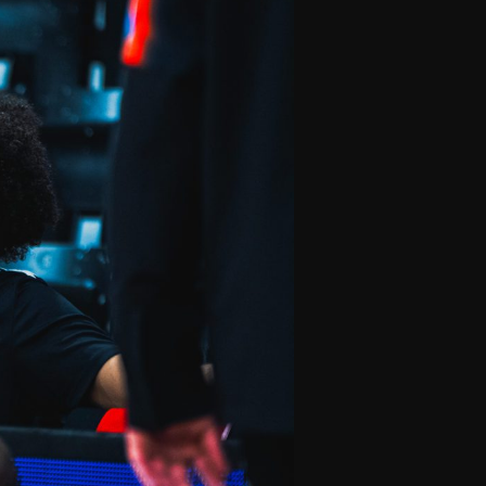
olontaires
ON RECRUTE
Contact
Partenaires
Nos partenaires
evenir partenaire
Business Club