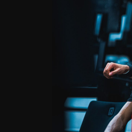
Offres Grand Public
Offres Hos
Abonnement 26/27
Courtside Club
CSE & Collectivités
Central House
Clubs & Associations
Suites
Étudiants & Écoles
FAQ
FAQ