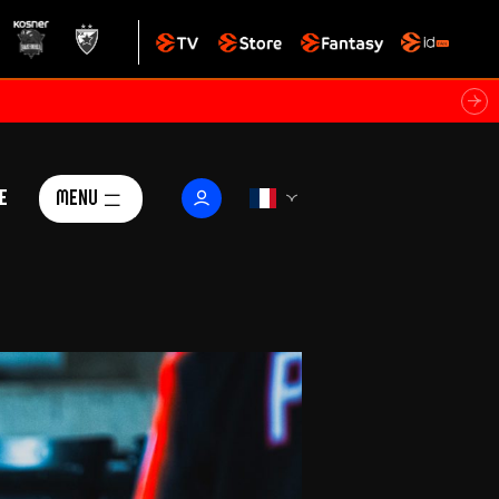
e
Menu
Le Club
ctualités
istoire
Foundation
arisii