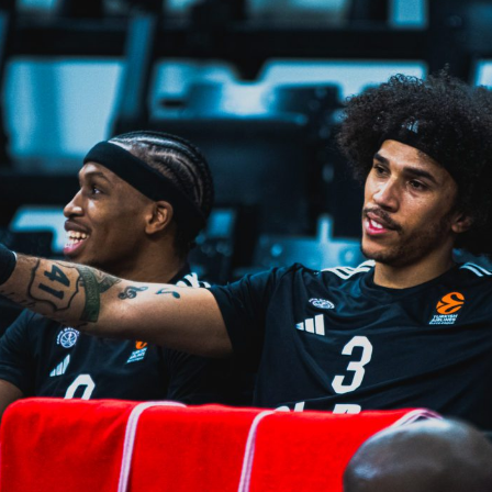
V
pitalités
Adidas Arena
Accès et informations
Arena Tour
D
Événements et séminaires
Entertainment
FAQ