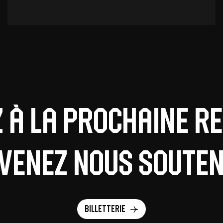
z à la prochaine r
 venez nous souteni
Billetterie