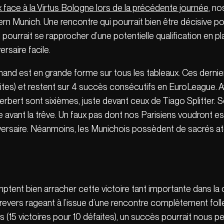
x face à la Virtus Bologne lors de la précédente journée
, no
yern Munich. Une rencontre qui pourrait bien être décisive po
 pourrait se rapprocher d’une potentielle qualification en pl
rsaire facile.
emand est en grande forme sur tous les tableaux. Ces dernie
aites) et restent sur 4 succès consécutifs en EuroLeague. Av
ert sont sixièmes, juste devant ceux de Tiago Splitter. Seu
 avant la trêve. Un faux pas dont nos Parisiens voudront es
adversaire. Néanmoins, les Munichois possèdent de sacrés 
ptent bien arracher cette victoire tant importante dans la 
 revers rageant à l’issue d’une rencontre complètement fol
15 victoires pour 10 défaites), un succès pourrait nous p