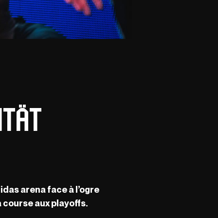
ität
idas arena face à l’ogre
 course aux playoffs.