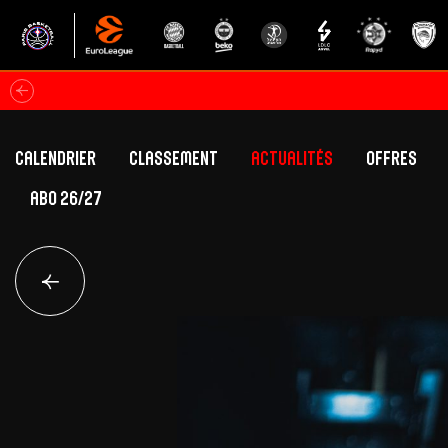
Calendrier
Classement
Actualités
Offres
ABO 26/27
Classement Betclic Elite
Offres Grand Pub
Classement EuroLeague
Offres Hospitali
Équipe Première
Section fém
Calendrier
Présentation
Effectif
Effectif
Classement Betclic Elite
Classement EuroLeague