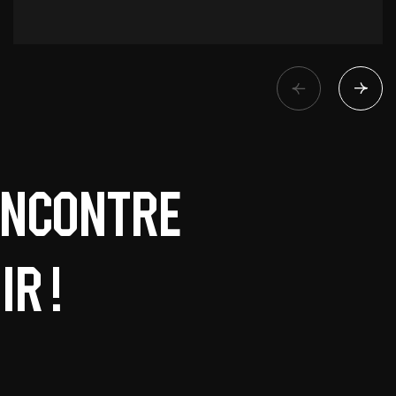
encontre
r !