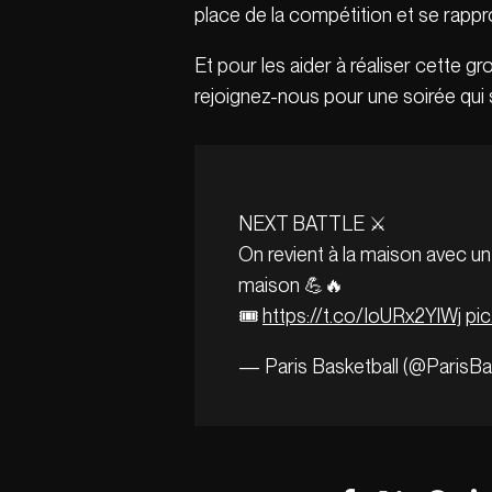
place de la compétition et se rappro
Et pour les aider à réaliser cette 
rejoignez-nous pour une soirée qui 
NEXT BATTLE ⚔️
On revient à la maison avec un
maison 💪🔥
🎟️
https://t.co/IoURx2YlWj
pi
— Paris Basketball (@ParisBa