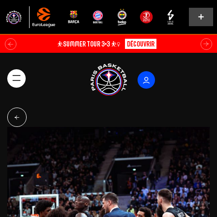
⛹️SUMMER TOUR 3×3 ⛹️‍♀️
Découvrir