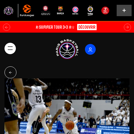
⛹️SUMMER TOUR 3×3 ⛹️‍♀️
Découvrir