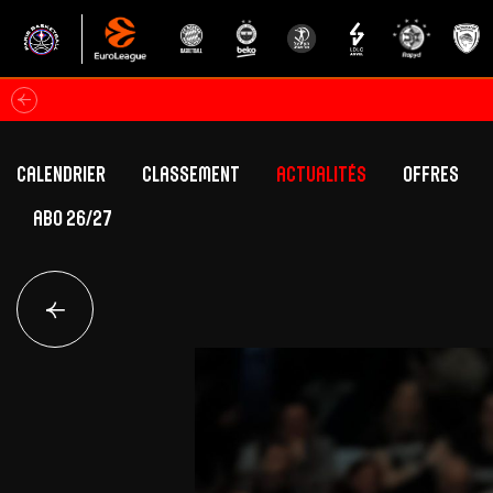
Calendrier
Classement
Actualités
Offres
ABO 26/27
Classement Betclic Elite
Offres Grand Pub
Classement EuroLeague
Offres Hospitali
Équipe Première
Section fém
Calendrier
Présentation
Effectif
Effectif
Classement Betclic Elite
Classement EuroLeague