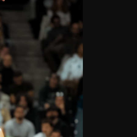
olontaires
ON RECRUTE
Contact
Partenaires
Nos partenaires
evenir partenaire
Business Club