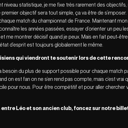
t niveau statistique, je me fixe très rarement des objectif
le premier objectif sera tout simple, ça va être de s’imposer
 chaque match du championnat de France. Maintenant mon 
pu connaître les années passées, essayer d’orienter un peu 
 et me montrer décisif quand je peux. Mais en fait peut-être 
’état d’esprit est toujours globalement le même.
siens qui viendront te soutenir lors de cette rencon
pe a besoin du plus de support possible pour chaque match 
quand on est fan on ne s’en rend pas compte, mais c’est vrai 
cile pour nous. Pour être compétitif et pour aller chercher
s entre Léo et son ancien club, foncez sur notre bill