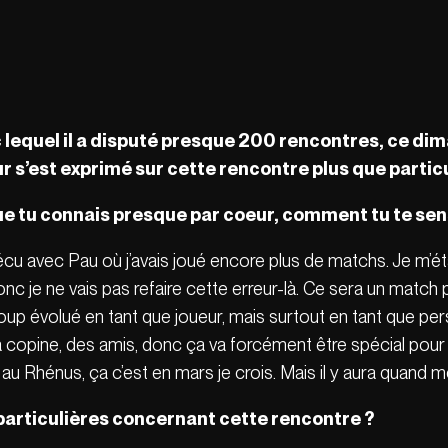
 lequel il a disputé presque 200 rencontres, ce dim
r s’est exprimé sur cette rencontre plus que particu
que tu connais presque par coeur, comment tu te sen
écu avec Pau où j’avais joué encore plus de matchs. Je m’éta
c je ne vais pas refaire cette erreur-là. Ce sera un match p
coup évolué en tant que joueur, mais surtout en tant que per
ma copine, des amis, donc ça va forcément être spécial pour
i au Rhénus, ça c’est en mars je crois. Mais il y aura quand 
particulières concernant cette rencontre ?