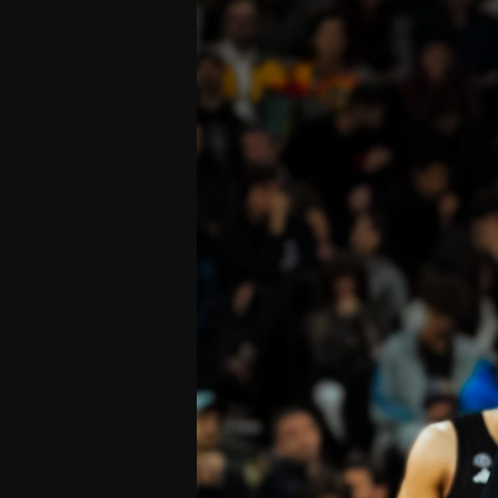
Offres Grand Public
Offres Hos
Abonnement 26/27
Courtside Club
CSE & Collectivités
Central House
Clubs & Associations
Suites
Étudiants & Écoles
FAQ
FAQ