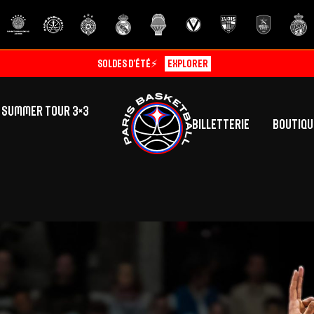
ABO EARLY BIRD 26/27🔥
Découvrir
SUMMER TOUR 3×3
Billetterie
Boutiqu
lic
tés
inine
Centre de Formation
Présentation
A
La vie au centre
H
Effectif
Camps
P