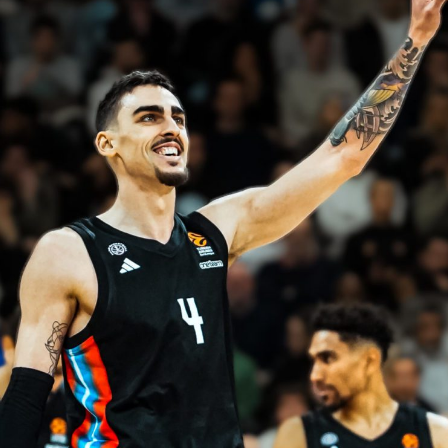
V
pitalités
Adidas Arena
Accès et informations
Arena Tour
D
Événements et séminaires
Entertainment
FAQ