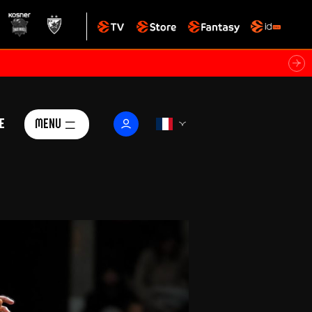
e
Menu
Le Club
ctualités
istoire
Foundation
arisii