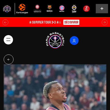
⛹️SUMMER TOUR 3×3 ⛹️‍♀️
Découvrir