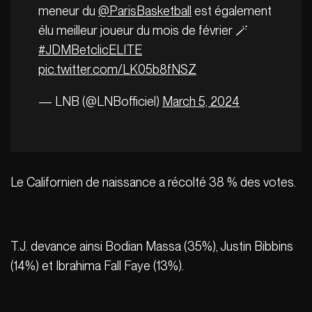
meneur du
@ParisBasketball
est également
élu meilleur joueur du mois de février 🪄
#JDMBetclicELITE
pic.twitter.com/LK05b8fNSZ
— LNB (@LNBofficiel)
March 5, 2024
Le Californien de naissance a récolté 38 % des votes.
T.J. devance ainsi Bodian Massa (35%), Justin Bibbins
(14%) et Ibrahima Fall Faye (13%).