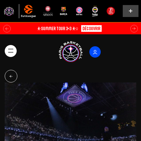
⛹️SUMMER TOUR 3×3 ⛹️‍♀️
Découvrir