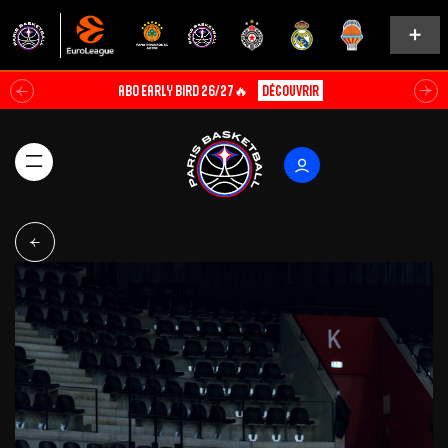
ABO EARLY BIRD 26/27🔥
Découvrir