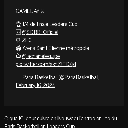
GAMEDAY ⚔️
🏆 1/4 de finale Leaders Cup
🆚
@SQBB_Officiel
⏰ 21:10
🏟️ Arena Saint Étienne métropole
📺
@lachainelequipe
pic.twitter.com/sxnZtFOXjd
— Paris Basketball (@ParisBasketball)
February 16, 2024
Clique
ICI
pour suivre en live tweet l’entrée en lice du
Paris Basketball en Leaders Cup.