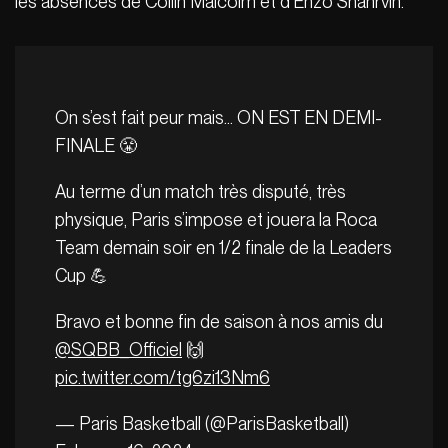
les absences de Collin Malcolm et d’Enzo Shahrvin.
On s’est fait peur mais… ON EST EN DEMI-
FINALE 😤
Au terme d’un match très disputé, très
physique, Paris s’impose et jouera la Roca
Team demain soir en 1/2 finale de la Leaders
Cup 💪
Bravo et bonne fin de saison à nos amis du
@SQBB_Officiel
🙌
pic.twitter.com/tg6zi13Nm6
— Paris Basketball (@ParisBasketball)