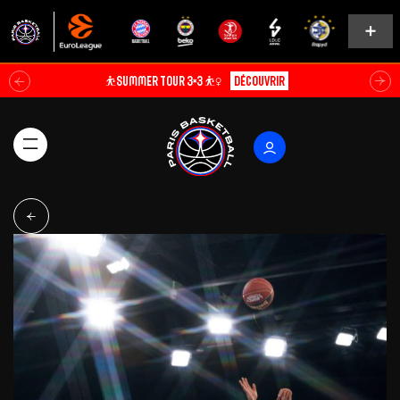
⛹️SUMMER TOUR 3×3 ⛹️‍♀️
Découvrir