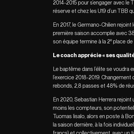
2014-2015 pour s’engager avec le TB
réserve et chez les U19 d’un TBB qui,
En 2017, le Germano-Chilien rejoint 
première saison accomplie avec 38 
e
son équipe termine à la 2
place de 
Le coach apprécie « ses qualit
Le baptême dans l’élite se voudra en
l’exercice 2018-2019. Changement de 
rebonds, 2,8 passes et 48% de réuss
En 2020, Sebastian Herrera rejoint 
moins les compteurs, son potentiel e
Tuomas Iisalo, alors en poste à Bonn
la saison dernière, à la fois individ
francs) et collectivement, avec un 