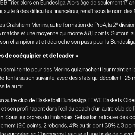
B Trier, alors en Bundesliga. Alors âgé de seulement 17 ans,
 suite à des difficultés financières, renaît sous le nom des 
e
les Crailsheim Merlins, autre formation de ProA, la 2
divisio
matchs et une moyenne qui monte à 8,1 points. Surtout, a
son championnat et décroche son pass pour la Bundesliga
és
de coéquipier et de leader »
 demi-teinte pour des Merlins qui arrachent leur maintien l
ton la saison suivante, avec des stats qui décollent : 25 m
ite au tir.
un autre club de Basketball Bundesliga, l’EWE Baskets Olden
t son profil tapent dans l’œil du coach d’un autre club de l’
. Sous les ordres du Finlandais, Sebastian retrouve des coul
uellement (9,6 points, 2 rebonds, 41% au tir, dont 39% à 3 po
titre européen en Champions League et une finale de playo