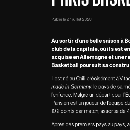
Publié le 27 juillet 2023
Au sortir d
’
une belle saison à 
club de la capitale, où il s
’
est e
acquise en Allemagne et une re
Basketball poursuit sa constru
Il est né au Chili, précisément à Vita
made in Germany
, le pays de sa m
l’enfance. Malgré un départ pour l’Eu
Parisien est un joueur de l’équipe d
10,2 points par match, assortie de 
Après des premiers pays au pays, au