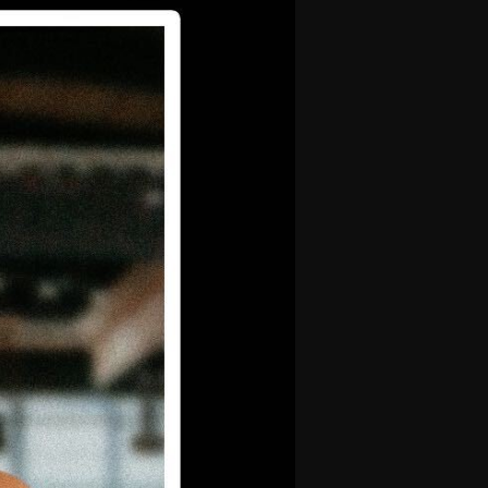
olontaires
ON RECRUTE
Contact
Partenaires
Nos partenaires
evenir partenaire
Business Club