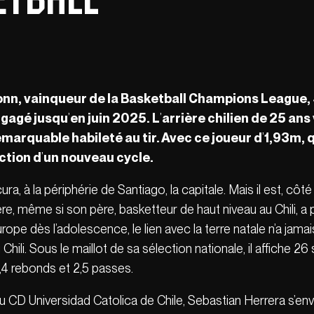
Bonn, vainqueur de la Basketball Champions League, 
ngagé jusqu
’
en juin 2025
. L
’
arrière chilien de 25 an
marquable habileté au tir. Avec ce joueur d
’
1,93m, q
ction d
’
un nouveau cycle.
cura, à la périphérie de Santiago, la capitale. Mais il est, côt
ère, même si son père, basketteur de haut niveau au Chili, a 
rope dès l’adolescence, le lien avec la terre natale n’a jama
u Chili. Sous le maillot de sa sélection nationale, il affiche
4,4 rebonds et 2,5 passes.
 CD Universidad Catolica de Chile, Sebastian Herrera s’envo