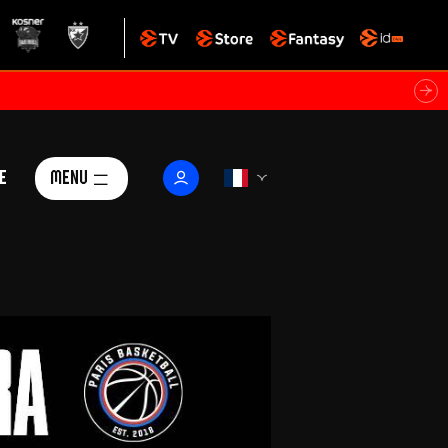
e
Menu
Le Club
ctualités
istoire
Foundation
arisii