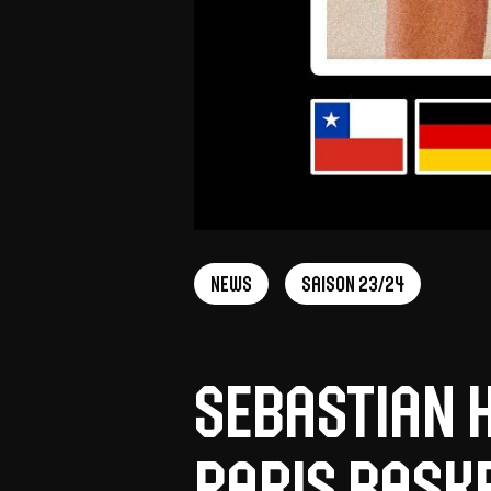
News
Saison 23/24
Sebastian 
Paris Bask