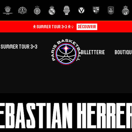
⛹️SUMMER TOUR 3×3 ⛹️‍♀️
Découvrir
SUMMER TOUR 3×3
Billetterie
Boutiqu
lic
tés
inine
Centre de Formation
Présentation
A
La vie au centre
H
Effectif
Camps
P