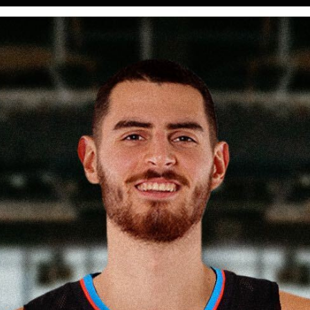
V
pitalités
Adidas Arena
Accès et informations
Arena Tour
D
Événements et séminaires
Entertainment
FAQ