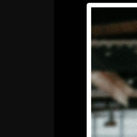
Offres Grand Public
Offres Hos
Abonnement 26/27
Courtside Club
CSE & Collectivités
Central House
Clubs & Associations
Suites
Étudiants & Écoles
FAQ
FAQ