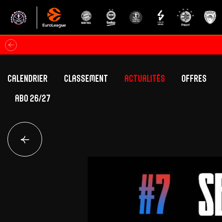
Calendrier
Classement
Actualités
Offres
ABO 26/27
Classement Betclic Elite
Offres Grand Pub
Classement EuroLeague
Offres Hospitali
Équipe Première
Section fém
Calendrier
Présentation
Effectif
Effectif
Classement Betclic Elite
Classement EuroLeague