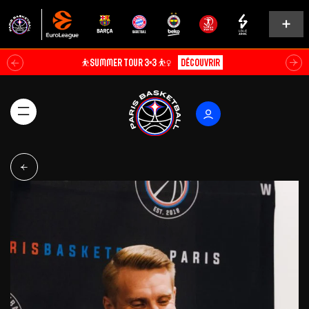
⛹️SUMMER TOUR 3×3 ⛹️‍♀️
Découvrir