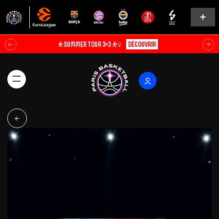
⛹️SUMMER TOUR 3×3 ⛹️‍♀️
Découvrir