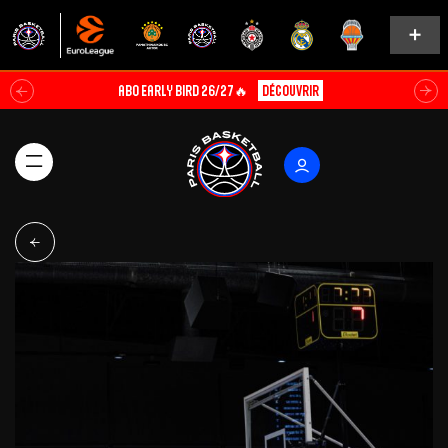
ABO EARLY BIRD 26/27🔥
Découvrir