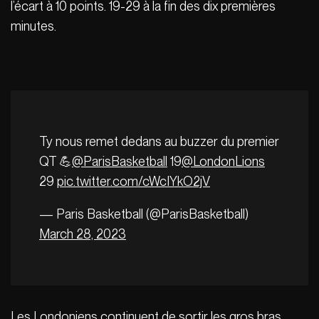
l’écart à 10 points. 19-29 à la fin des dix premières
minutes.
Ty nous remet dedans au buzzer du premier
QT 💪
@ParisBasketball
19
@LondonLions
29
pic.twitter.com/cWcIYkO2jV
— Paris Basketball (@ParisBasketball)
March 28, 2023
Les Londoniens continuent de sortir les gros bras