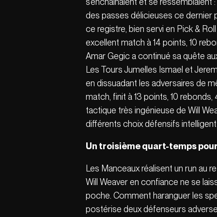
s’enchainaient et se ressemblaient :
des passes délicieuses ce dernier po
ce registre, bien servi en Pick & R
excellent match à 14 points, 10 rebon
Amar Gegic a continué sa quête aux a
Les Tours Jumelles Ismael et Jeremy 
en dissuadant les adversaires de m
match, finit à 13 points, 10 rebonds,
tactique très ingénieuse de Will W
différents choix défensifs intellige
Un troisième quart-temps pour
Les Manceaux réalisent un run au re
Will Weaver en confiance ne se lais
poche. Comment haranguer les specta
postérise deux défenseurs adverse