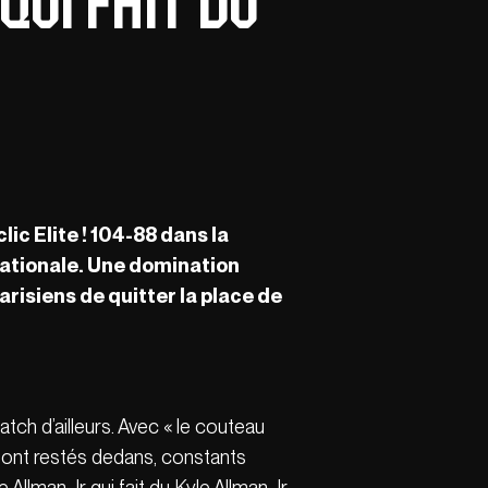
qui fait du
ic Elite ! 104-88 dans la
rnationale. Une domination
arisiens de quitter la place de
tch d’ailleurs. Avec « le couteau
 sont restés dedans, constants
Allman Jr qui fait du Kyle Allman Jr,