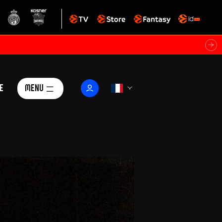
e
Menu
Le Club
ctualités
istoire
Foundation
arisii