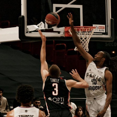
V
pitalités
Adidas Arena
Accès et informations
Arena Tour
D
Événements et séminaires
Entertainment
FAQ