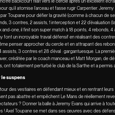
 notre backcourt filait vers le cercle après un excellent écr
ur qu’il atomise l’arceau et fasse rugir Carpentier. Jeremy 
oll par Toupane pour défier la gravité (comme à chacun de s
ds, 3 contres, 2 assists, 1 interception et 22 d’évaluation (la
nd-one, il finit son super match à 18 points, 4 rebonds, 4 a
font un incroyable travail défensif en réalisant des contre
ême penser approcher du cercle et en attrapant des rebon
 4 assists, 3 contres et 28 d’éval : gargantuesque. La premiè
eaver, créditée par le coach manceau et Matt Morgan, de dé
nts, ont totalement perturbé le club de la Sarthe et a permis
 le suspens
tour des vestiaires en défendant mieux et en rentrant leurs
sent pas abattre et empêchent Le Mans de réellement reveni
teurs ? Donner la balle à Jeremy Evans qui arrive à toute 
s ! Axel Toupane se met dans ses œuvres avec des défens