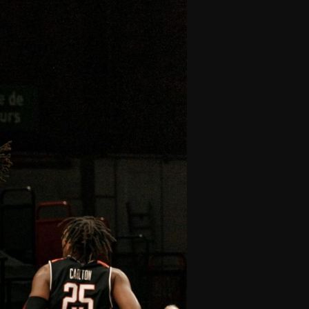
olontaires
ON RECRUTE
Contact
Partenaires
Nos partenaires
evenir partenaire
Business Club