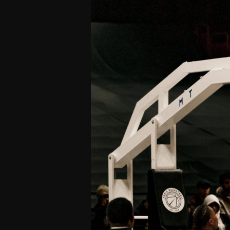
Offres Grand Public
Offres Hos
Abonnement 26/27
Courtside Club
CSE & Collectivités
Central House
Clubs & Associations
Suites
Étudiants & Écoles
FAQ
FAQ