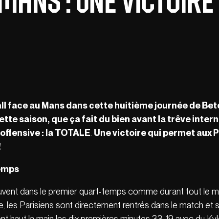
Mans : une victoire 
ll face au Mans dans cette huitième journée de Betcl
ette saison, que ça fait du bien avant la trêve inte
 offensive : la TOTALE
.
Une victoire qui permet aux P
!
temps
leuvent dans le premier quart-temps comme durant tout le ma
e, les Parisiens sont directement rentrés dans le match et
nt haut la main les dix premières minutes 33-19 avec du Kyle 