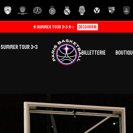
⛹️SUMMER TOUR 3×3 ⛹️‍♀️
Découvrir
SUMMER TOUR 3×3
Billetterie
Boutiqu
lic
tés
inine
Centre de Formation
Présentation
A
La vie au centre
H
Effectif
Camps
P