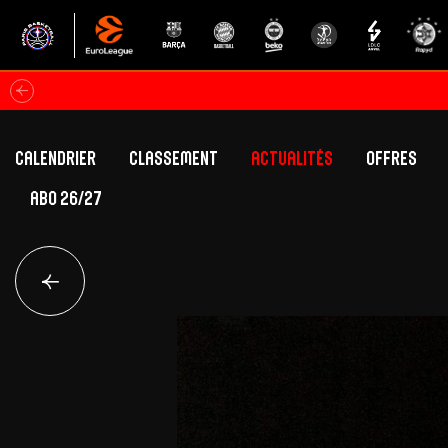
Calendrier
Classement
Actualités
Offres
ABO 26/27
Classement Betclic Elite
Offres Grand Pub
Classement EuroLeague
Offres Hospitali
Équipe Première
Section fém
Calendrier
Présentation
Effectif
Effectif
Classement Betclic Elite
Classement EuroLeague