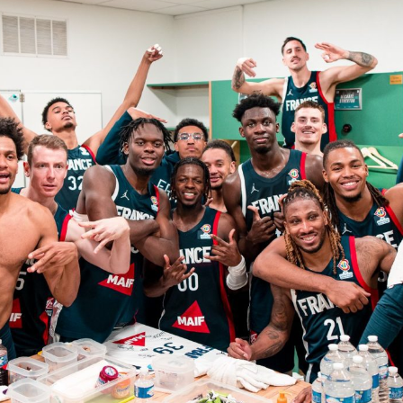
V
pitalités
Adidas Arena
Accès et informations
Arena Tour
D
Événements et séminaires
Entertainment
FAQ