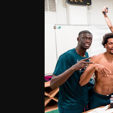
Offres Grand Public
Offres Hos
Abonnement 26/27
Courtside Club
CSE & Collectivités
Central House
Clubs & Associations
Suites
Étudiants & Écoles
FAQ
FAQ