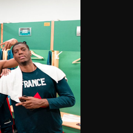
olontaires
ON RECRUTE
Contact
Partenaires
Nos partenaires
evenir partenaire
Business Club