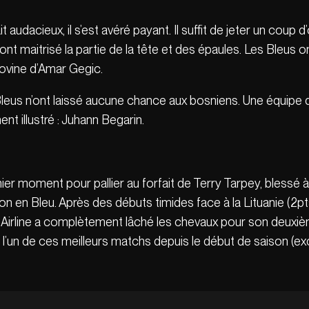
 audacieux, il s’est avéré payant. Il suffit de jeter un coup d’
t maitrisé la partie de la tête et des épaules. Les Bleus on
ovine d’Amar Gegic.
leus n’ont laissé aucune chance aux bosniens. Une équipe 
ent illustré : Juhann Begarin.
ier moment pour pallier au forfait de Terry Tarpey, blessé à
ion en Bleu. Après des débuts timides face à la Lituanie (2
 Airline a complètement lâché les chevaux pour son deuxiè
ré l’un de ces meilleurs matchs depuis le début de saison (e