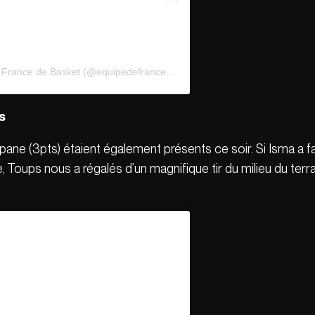
Une publication partagée par Équipe de France de Basket (@equipedefrancebasket)
s
ane (3pts) étaient également présents ce soir. Si Isma a fa
 Toups nous a régalés d’un magnifique tir du milieu du terrai