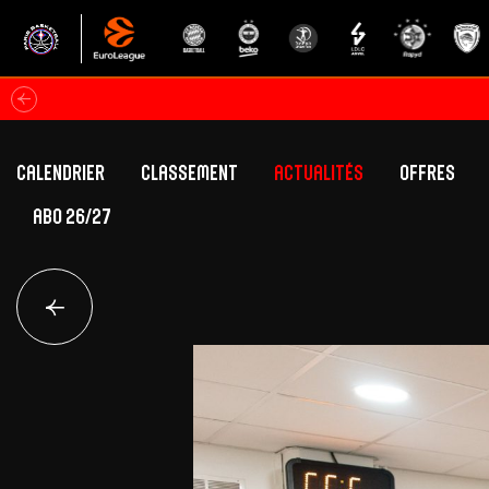
Calendrier
Classement
Actualités
Offres
ABO 26/27
Classement Betclic Elite
Offres Grand Pub
Classement EuroLeague
Offres Hospitali
Équipe Première
Section fém
Calendrier
Présentation
Effectif
Effectif
Classement Betclic Elite
Classement EuroLeague