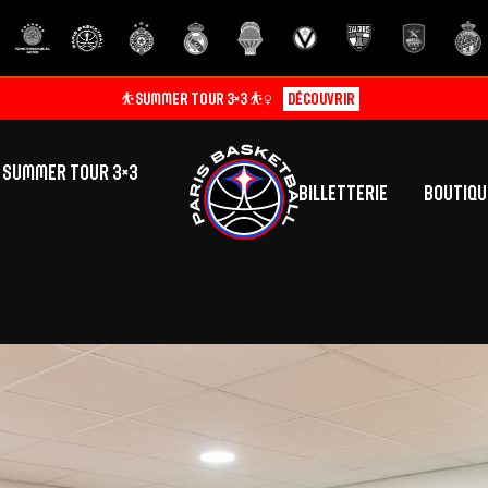
⛹️SUMMER TOUR 3×3 ⛹️‍♀️
Découvrir
SUMMER TOUR 3×3
Billetterie
Boutiqu
lic
tés
inine
Centre de Formation
Présentation
A
La vie au centre
H
Effectif
Camps
P