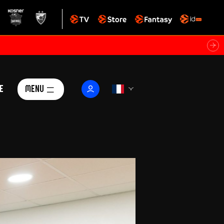
e
Menu
Le Club
ctualités
istoire
Foundation
arisii