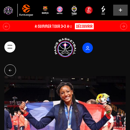
⛹️SUMMER TOUR 3×3 ⛹️‍♀️
Découvrir