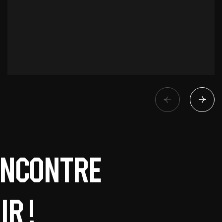
encontre
r !