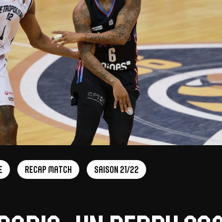
V
pitalités
Adidas Arena
Accès et informations
Arena Tour
D
Événements et séminaires
Entertainment
FAQ
e
Recap Match
Saison 21/22