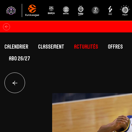
Calendrier
Classement
Actualités
Offres
ABO 26/27
Classement Betclic Elite
Offres Grand Pub
Classement EuroLeague
Offres Hospitali
Équipe Première
Section fém
Calendrier
Présentation
Effectif
Effectif
Classement Betclic Elite
Classement EuroLeague