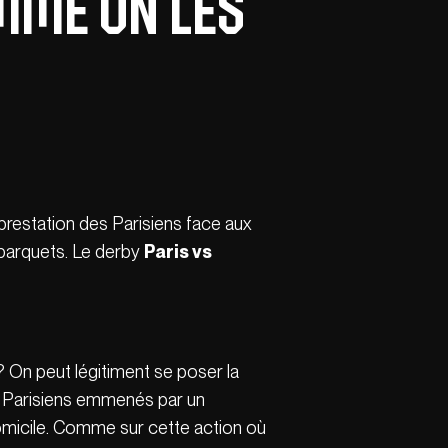
omme on les
 prestation des Parisiens face aux
s parquets. Le derby
Paris vs
? On peut légitiment se poser la
es Parisiens emmenés par un
domicile. Comme sur cette action où