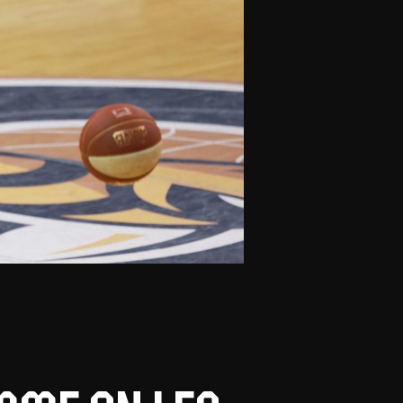
olontaires
ON RECRUTE
Contact
Partenaires
Nos partenaires
evenir partenaire
Business Club