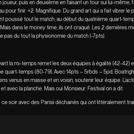
n joueur, puis en deuxième en faisant un tour sui lui-même, 
au pour finir. +2. Magnifique. Du grand art qui a fait vibrer 
ont poussé tout le match, au début du quatrième quart-temp
u. Mais dans le money time, ils ont craqué. Les 2 dernières
te pas du tout la physionomie du match (-7pts).
uste avant la mi-temps remet les deux équipes à égalité (42-42)
me quart-temps (80-79). Avec 14pts – 5rbds – 5pd, Boatright 
iens venus en masse et en voisin, soutenir leur équipe. L’act
t avec la planche. Mais oui Monsieur. Festival on a dit.
ce soir avec des Parisii déchainés qui ont littéralement tr