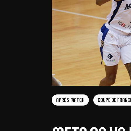
Offres Grand Public
Offres Hos
Abonnement 26/27
Courtside Club
CSE & Collectivités
Central House
Clubs & Associations
Suites
Étudiants & Écoles
FAQ
FAQ
Après-match
Coupe de Franc