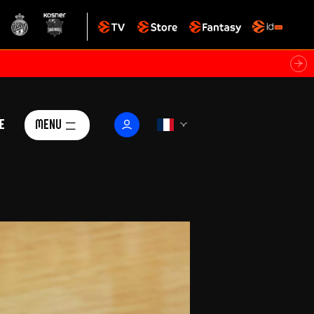
e
Menu
Le Club
ctualités
istoire
Foundation
arisii