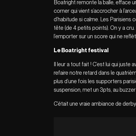
Boatright remonte la balle, efface u
corner qui vient s’accrocher à l’arce
d’habitude si calme. Les Parisiens 
tête (de 4 petits points). On y a cr
l’emporter sur un score qui ne reflè
Le Boatright festival
Il leur a tout fait ! C’est lui qui j
refaire notre retard dans le quatriè
plus d’une fois les supporters paris
suspension, met un 3pts, au buzzer e
C’était une vraie ambiance de derby 