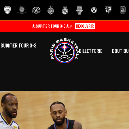
⛹️SUMMER TOUR 3×3 ⛹️‍♀️
Découvrir
SUMMER TOUR 3×3
Billetterie
Boutiqu
lic
tés
inine
Centre de Formation
Présentation
A
La vie au centre
H
Effectif
Camps
P