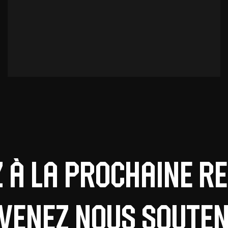
z à la prochaine r
 venez nous souteni