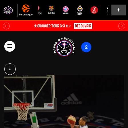
⛹️SUMMER TOUR 3×3 ⛹️‍♀️
Découvrir