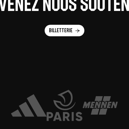
 venez nous souteni
Billetterie