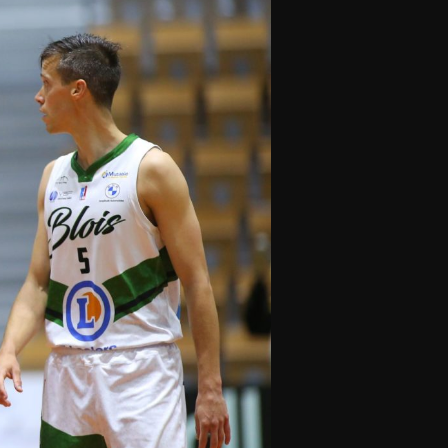
olontaires
ON RECRUTE
Contact
Partenaires
Nos partenaires
evenir partenaire
Business Club