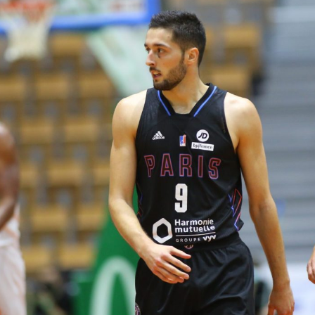
V
pitalités
Adidas Arena
Accès et informations
Arena Tour
D
Événements et séminaires
Entertainment
FAQ