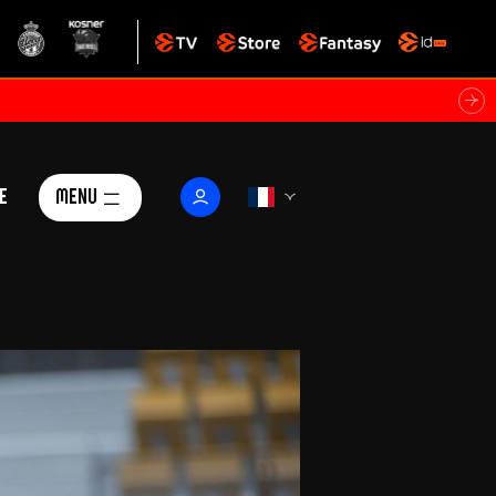
e
Menu
Le Club
ctualités
istoire
Foundation
arisii