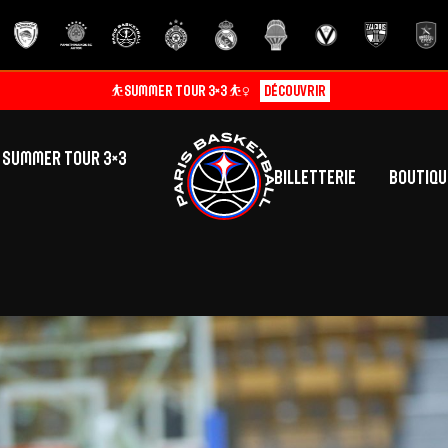
⛹️SUMMER TOUR 3×3 ⛹️‍♀️
Découvrir
SUMMER TOUR 3×3
Billetterie
Boutiqu
lic
tés
inine
Centre de Formation
Présentation
A
La vie au centre
H
Effectif
Camps
P