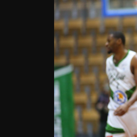
Offres Grand Public
Offres Hos
Abonnement 26/27
Courtside Club
CSE & Collectivités
Central House
Clubs & Associations
Suites
Étudiants & Écoles
FAQ
FAQ