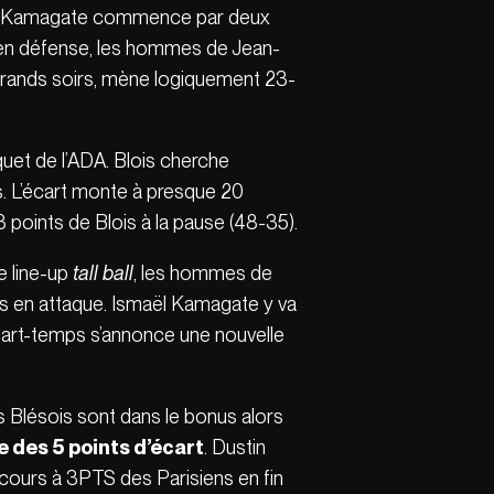
Si Kamagate commence par deux
e en défense, les hommes de Jean-
grands soirs, mène logiquement 23-
quet de l’ADA. Blois cherche
. L’écart monte à presque 20
13 points de Blois à la pause (48-35).
ne line-up
tall ball
, les hommes de
es en attaque. Ismaël Kamagate y va
uart-temps s’annonce une nouvelle
s Blésois sont dans le bonus alors
e des 5 points d’écart
. Dustin
ncours à 3PTS des Parisiens en fin