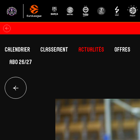
Calendrier
Classement
Actualités
Offres
ABO 26/27
Classement Betclic Elite
Offres Grand Pub
Classement EuroLeague
Offres Hospitali
Équipe Première
Section fém
Calendrier
Présentation
Effectif
Effectif
Classement Betclic Elite
Classement EuroLeague