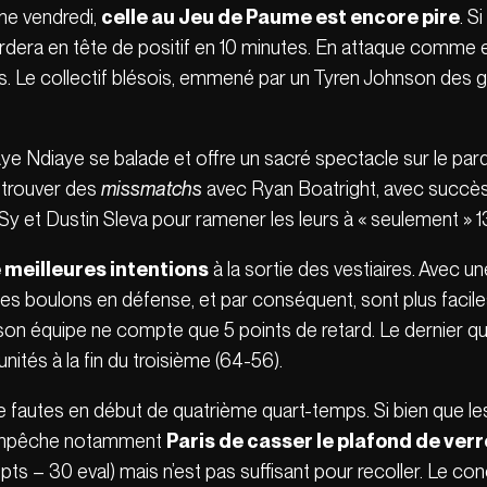
ame vendredi,
celle au Jeu de Paume est encore pire
. 
gardera en tête de positif en 10 minutes. En attaque comm
. Le collectif blésois, emmené par un Tyren Johnson des 
ye Ndiaye se balade et offre un sacré spectacle sur le par
 trouver des
missmatchs
avec Ryan Boatright, avec succès
ra Sy et Dustin Sleva pour ramener les leurs à « seulement » 
 meilleures intentions
à la sortie des vestiaires. Avec u
les boulons en défense, et par conséquent, sont plus facil
on équipe ne compte que 5 points de retard. Le dernier q
unités à la fin du troisième (64-56).
e fautes en début de quatrième quart-temps. Si bien que le
la empêche notamment
Paris de casser le plafond de verr
pts – 30 eval) mais n’est pas suffisant pour recoller. Le co